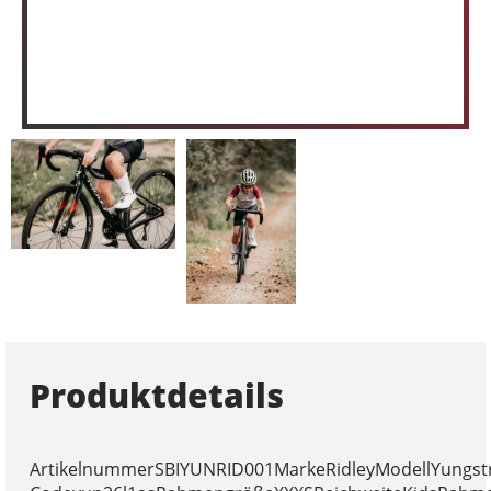
Produktdetails
ArtikelnummerSBIYUNRID001MarkeRidleyModellYungst