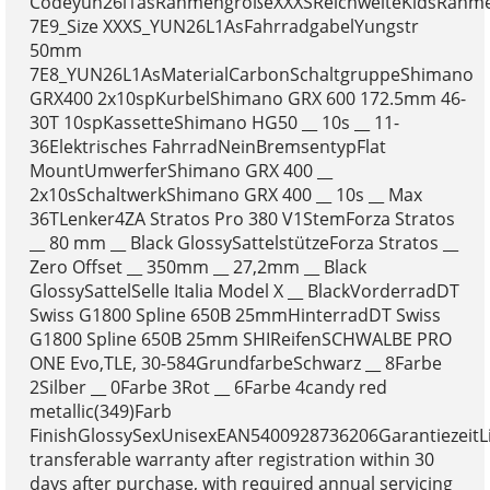
Codeyun26l1asRahmengrößeXXXSReichweiteKidsRahm
7E9_Size XXXS_YUN26L1AsFahrradgabelYungstr
50mm
7E8_YUN26L1AsMaterialCarbonSchaltgruppeShimano
GRX400 2x10spKurbelShimano GRX 600 172.5mm 46-
30T 10spKassetteShimano HG50 __ 10s __ 11-
36Elektrisches FahrradNeinBremsentypFlat
MountUmwerferShimano GRX 400 __
2x10sSchaltwerkShimano GRX 400 __ 10s __ Max
36TLenker4ZA Stratos Pro 380 V1StemForza Stratos
__ 80 mm __ Black GlossySattelstützeForza Stratos __
Zero Offset __ 350mm __ 27,2mm __ Black
GlossySattelSelle Italia Model X __ BlackVorderradDT
Swiss G1800 Spline 650B 25mmHinterradDT Swiss
G1800 Spline 650B 25mm SHIReifenSCHWALBE PRO
ONE Evo,TLE, 30-584GrundfarbeSchwarz __ 8Farbe
2Silber __ 0Farbe 3Rot __ 6Farbe 4candy red
metallic(349)Farb
FinishGlossySexUnisexEAN5400928736206GarantiezeitLi
transferable warranty after registration within 30
days after purchase, with required annual servicing