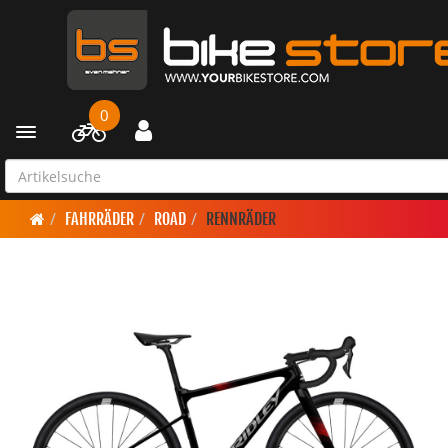
0
Toggle navigation
FAHRRÄDER
ROAD
RENNRÄDER