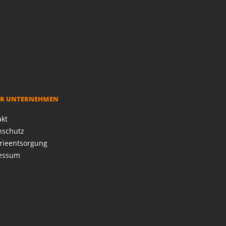
R UNTERNEHMEN
akt
nschutz
rieentsorgung
essum