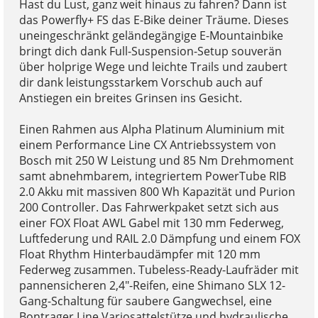
Hast du Lust, ganz weit hinaus zu fahren? Dann ist
das Powerfly+ FS das E-Bike deiner Träume. Dieses
uneingeschränkt geländegängige E-Mountainbike
bringt dich dank Full-Suspension-Setup souverän
über holprige Wege und leichte Trails und zaubert
dir dank leistungsstarkem Vorschub auch auf
Anstiegen ein breites Grinsen ins Gesicht.
Einen Rahmen aus Alpha Platinum Aluminium mit
einem Performance Line CX Antriebssystem von
Bosch mit 250 W Leistung und 85 Nm Drehmoment
samt abnehmbarem, integriertem PowerTube RIB
2.0 Akku mit massiven 800 Wh Kapazität und Purion
200 Controller. Das Fahrwerkpaket setzt sich aus
einer FOX Float AWL Gabel mit 130 mm Federweg,
Luftfederung und RAIL 2.0 Dämpfung und einem FOX
Float Rhythm Hinterbaudämpfer mit 120 mm
Federweg zusammen. Tubeless-Ready-Laufräder mit
pannensicheren 2,4"-Reifen, eine Shimano SLX 12-
Gang-Schaltung für saubere Gangwechsel, eine
Bontrager Line Variosattelstütze und hydraulische