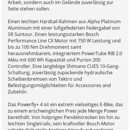
Arbeit, sondern auch im Gelände zuverlässig zur
Seite stehen sollen.
Einen leichten Hardtail-Rahmen aus Alpha Platinum
Aluminium mit einer luftgefederten Federgabel von
SR Suntour. Einen leistungsstarken Bosch
Performance Line CX Motor mit 750 W Leistung und
bis zu 100 Nm Drehmoment samt
herausnehmbarem, integriertem PowerTube RIB 2.0
Akku mit 600 Wh Kapazität und Purion 200
Controller. Eine langlebige Shimano CUES 10-Gang-
Schaltung, zuverlässig zupackende hydraulische
Scheibenbremsen von Tektro und
Befestigungsmöglichkeiten für Accessoires and
Zubehör.
Das Powerfly+ 4 ist ein extrem vielseitiges E-Bike, das
zu einem erschwinglichen Preis jede Menge Power
bereithält. Von holprigen Pendelstrecken bis hin zu
leichten Singletrails, sein kraftvoller Bosch-Motor
schiebt dich steile Anstiege hinauf und egalisiert