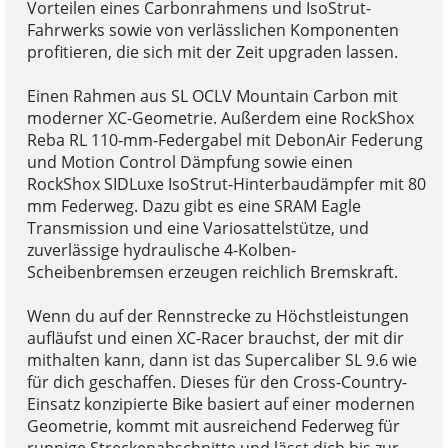
Vorteilen eines Carbonrahmens und IsoStrut-
Fahrwerks sowie von verlässlichen Komponenten
profitieren, die sich mit der Zeit upgraden lassen.
Einen Rahmen aus SL OCLV Mountain Carbon mit
moderner XC-Geometrie. Außerdem eine RockShox
Reba RL 110-mm-Federgabel mit DebonAir Federung
und Motion Control Dämpfung sowie einen
RockShox SIDLuxe IsoStrut-Hinterbaudämpfer mit 80
mm Federweg. Dazu gibt es eine SRAM Eagle
Transmission und eine Variosattelstütze, und
zuverlässige hydraulische 4-Kolben-
Scheibenbremsen erzeugen reichlich Bremskraft.
Wenn du auf der Rennstrecke zu Höchstleistungen
aufläufst und einen XC-Racer brauchst, der mit dir
mithalten kann, dann ist das Supercaliber SL 9.6 wie
für dich geschaffen. Dieses für den Cross-Country-
Einsatz konzipierte Bike basiert auf einer modernen
Geometrie, kommt mit ausreichend Federweg für
ruppige Streckenabschnitte und lässt dich bis zur