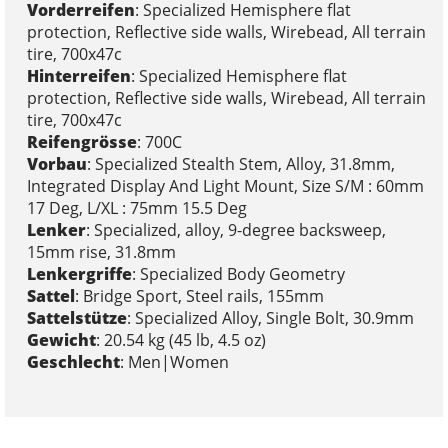
Vorderreifen
: Specialized Hemisphere flat
protection, Reflective side walls, Wirebead, All terrain
tire, 700x47c
Hinterreifen
: Specialized Hemisphere flat
protection, Reflective side walls, Wirebead, All terrain
tire, 700x47c
Reifengrösse
: 700C
Vorbau
: Specialized Stealth Stem, Alloy, 31.8mm,
Integrated Display And Light Mount, Size S/M : 60mm
17 Deg, L/XL : 75mm 15.5 Deg
Lenker
: Specialized, alloy, 9-degree backsweep,
15mm rise, 31.8mm
Lenkergriffe
: Specialized Body Geometry
Sattel
: Bridge Sport, Steel rails, 155mm
Sattelstütze
: Specialized Alloy, Single Bolt, 30.9mm
Gewicht
: 20.54 kg (45 lb, 4.5 oz)
Geschlecht
: Men|Women