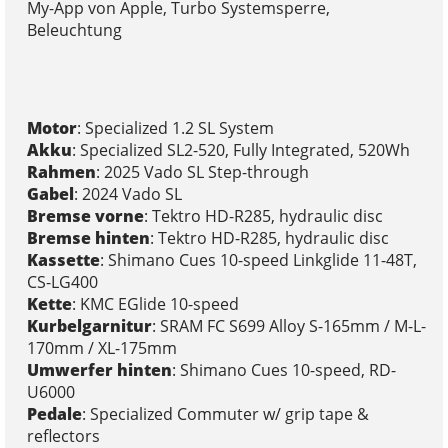
My-App von Apple, Turbo Systemsperre,
Beleuchtung
Motor
: Specialized 1.2 SL System
Akku
: Specialized SL2-520, Fully Integrated, 520Wh
Rahmen
: 2025 Vado SL Step-through
Gabel
: 2024 Vado SL
Bremse vorne
: Tektro HD-R285, hydraulic disc
Bremse hinten
: Tektro HD-R285, hydraulic disc
Kassette
: Shimano Cues 10-speed Linkglide 11-48T,
CS-LG400
Kette
: KMC EGlide 10-speed
Kurbelgarnitur
: SRAM FC S699 Alloy S-165mm / M-L-
170mm / XL-175mm
Umwerfer hinten
: Shimano Cues 10-speed, RD-
U6000
Pedale
: Specialized Commuter w/ grip tape &
reflectors