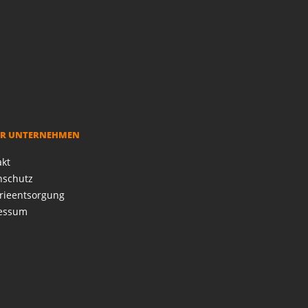
R UNTERNEHMEN
akt
nschutz
rieentsorgung
essum