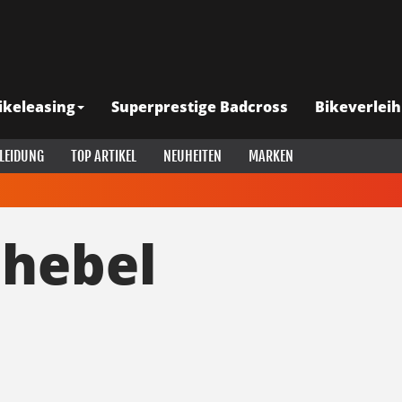
ikeleasing
Superprestige Badcross
Bikeverleih
LEIDUNG
TOP ARTIKEL
NEUHEITEN
MARKEN
thebel