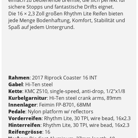
einfach zu bedienende Bremse, die sich perfekt für
sichere Stopps und fantastische Drifts eignet.
Die 16 × 2,3 Zoll großen Rhythm Lite Reifen bieten
jede Menge Bodenhaftung, Komfort, Stabilität und
Spaß auf jedem Untergrund.
Rahmen
: 2017 Riprock Coaster 16 INT
Gabel
: Hi-Ten steel
Kette
: KMC Z510, single-speed, anti-drop, 1/2"x1/8
Kurbelgarnitur
: Hi-Ten steel crank arms, 89mm
Innenlager
: Feimin FP-B701, 68MM
Pedale
: Nylon platform w/ reflectors
Vorderreifen
: Rhythm Lite, 30 TPI, wire bead, 16x2.3
Hinterreifen
: Rhythm Lite, 30 TPI, wire bead, 16x2.3
Reifengrösse
: 16